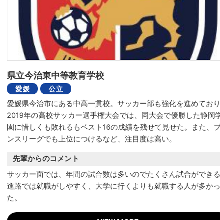
県立今治東中等教育学校
愛媛
公立
愛媛県今治市にある中高一貫校。サッカー部も強化を進めてお
2019年の高校サッカー選手権大会では、同大会で優勝した静岡
園に惜しくも敗れるもベスト16の成績を残せて見せた。また、
ンスリーグでも上位につけるなど、注目度は高い。
先輩からのコメント
サッカー面では、年間の試合数は多いのでたくさん試合ができ
進路では就職がしやすく、大学に行くよりも就職する人が多か
た。