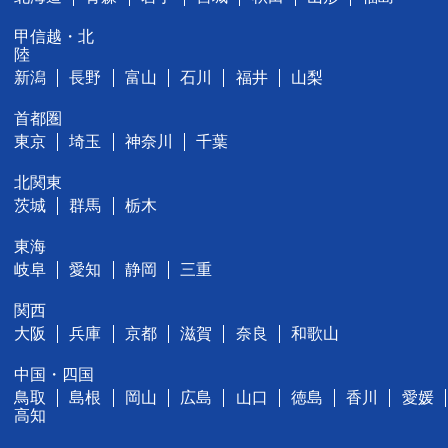
甲信越・北
陸
新潟
長野
富山
石川
福井
山梨
首都圏
東京
埼玉
神奈川
千葉
北関東
茨城
群馬
栃木
東海
岐阜
愛知
静岡
三重
関西
大阪
兵庫
京都
滋賀
奈良
和歌山
中国・四国
鳥取
島根
岡山
広島
山口
徳島
香川
愛媛
高知