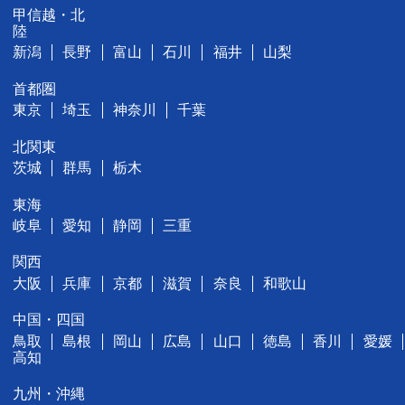
甲信越・北
陸
新潟
長野
富山
石川
福井
山梨
首都圏
東京
埼玉
神奈川
千葉
北関東
茨城
群馬
栃木
東海
岐阜
愛知
静岡
三重
関西
大阪
兵庫
京都
滋賀
奈良
和歌山
中国・四国
鳥取
島根
岡山
広島
山口
徳島
香川
愛媛
高知
九州・沖縄