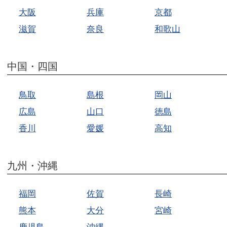
大阪
兵庫
京都
滋賀
奈良
和歌山
中国・四国
鳥取
島根
岡山
広島
山口
徳島
香川
愛媛
高知
九州・沖縄
福岡
佐賀
長崎
熊本
大分
宮崎