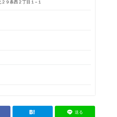
北２９条西２丁目１−１
送る