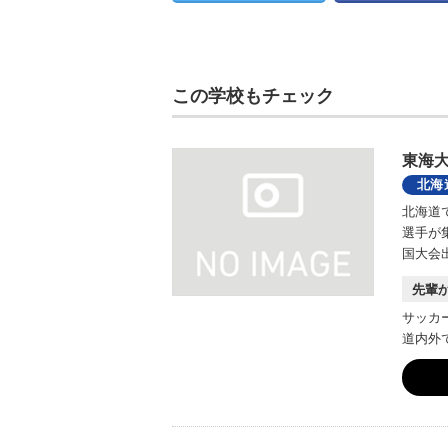
この学校もチェック
東海
北海
北海道
選手が
国大会
先輩
サッカ
道内外