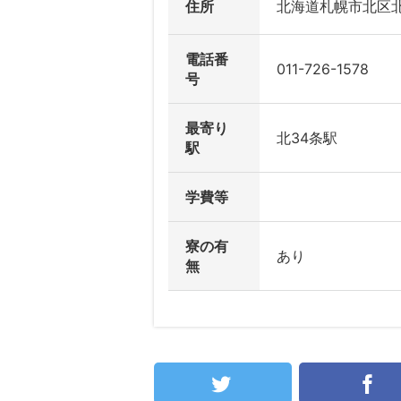
住所
北海道札幌市北区
電話番
011-726-1578
号
最寄り
北34条駅
駅
学費等
寮の有
あり
無