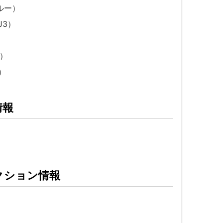
ルー）
J3）
）
）
情報
クション情報