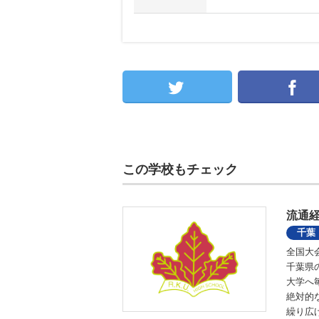
この学校もチェック
流通
千葉
全国大
千葉県
大学へ
絶対的
繰り広