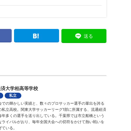
送る
経済大学柏高等学校
私立
会での輝かしい実績と、数々のプロサッカー選手の輩出を誇る
の私立高校。関東大学サッカーリーグ1部に所属する、流通経済
毎年多くの選手を送り出している。千葉県では市立船橋という
なライバルがおり、毎年全国大会への切符をかけて熱い戦いを
げている。