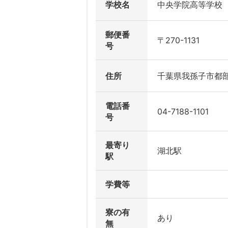
学校名
中央学院高等学校
郵便番
〒270-1131
号
住所
千葉県我孫子市都部
電話番
04-7188-1101
号
最寄り
湖北駅
駅
学費等
寮の有
あり
無