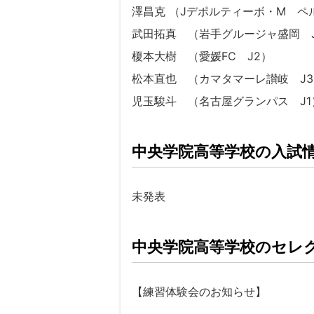
澤昌克 （Jデポルティーボ・M ペ
武田拓真 （岩手グルージャ盛岡 
榎本大樹 （愛媛FC J2）
松本直也 （カマタマーレ讃岐 J3
児玉駿斗 （名古屋グランパス J1
中央学院高等学校の入試
未発表
中央学院高等学校のセレ
【練習体験会のお知らせ】